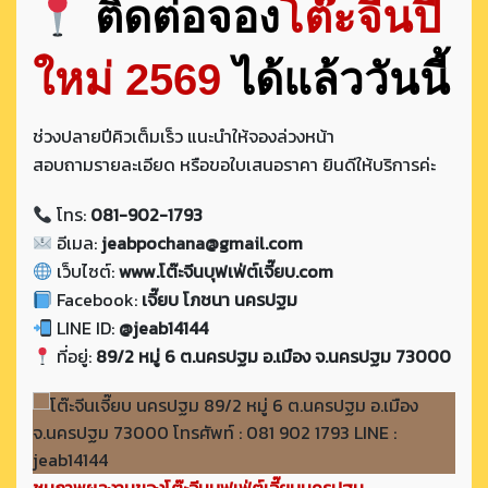
ติดต่อจอง
โต๊ะจีนปี
ใหม่ 2569
ได้แล้ววันนี้
ช่วงปลายปีคิวเต็มเร็ว แนะนำให้จองล่วงหน้า
สอบถามรายละเอียด หรือขอใบเสนอราคา ยินดีให้บริการค่ะ
โทร:
081-902-1793
อีเมล:
jeabpochana@gmail.com
เว็บไซต์:
www.โต๊ะจีนบุฟเฟ่ต์เจี๊ยบ.com
Facebook:
เจี๊ยบ โภชนา นครปฐม
LINE ID:
@jeab14144
ที่อยู่:
89/2 หมู่ 6 ต.นครปฐม อ.เมือง จ.นครปฐม 73000