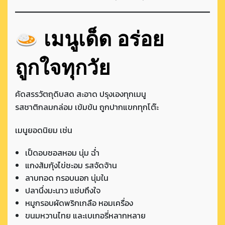
เมนูเด็ด อร่อย
ถูกใจทุกวัย
คัดสรรวัตถุดิบสด สะอาด ปรุงเองทุกเมนู
รสชาติกลมกล่อม เข้มข้น ถูกปากแขกทุกโต๊ะ
เมนูยอดนิยม เช่น
เป็ดอบซอสหอม นุ่ม ฉ่ำ
แกงส้มกุ้งไข่ชะอม รสจัดจ้าน
ลาบทอด กรอบนอก นุ่มใน
ปลานึ่งมะนาว แซ่บถึงใจ
หมูกรอบผัดพริกเกลือ หอมเครื่อง
ขนมหวานไทย และเบเกอรี่หลากหลาย