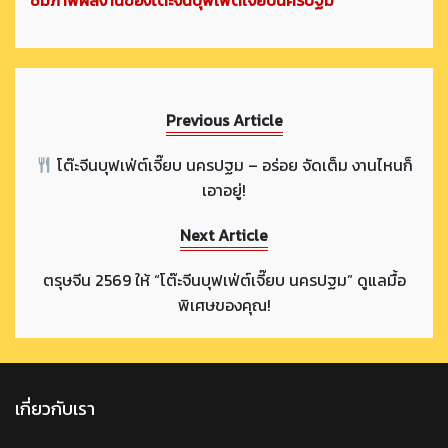
ชมภาพผลงานของโต๊ะจีนบุฟเฟ่ต์เจี๊ยบนครปฐม
Previous Article
โต๊ะจีนบุฟเฟ่ต์เจี๊ยบ นครปฐม – อร่อย จัดเต็ม งานไหนก็
เอาอยู่!
Next Article
ตรุษจีน 2569 ให้ “โต๊ะจีนบุฟเฟ่ต์เจี๊ยบ นครปฐม” ดูแลมื้อ
พิเศษของคุณ!
เกี่ยวกับเรา