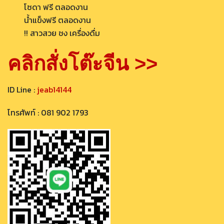
โซดา ฟรี ตลอดงาน
น้ำแข็งฟรี ตลอดงาน
!! สาวสวย ชง เครื่องดื่ม
คลิกสั่งโต๊ะจีน >>
ID Line :
jeab14144
โทรศัพท์ : 081 902 1793