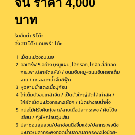
จีน ราคา 4,000
บาท
รับขั้นต่ำ 5 โต๊ะ
สั่ง 20 โต๊ะ แถมฟรี 1 โต๊ะ
เม็ดมะม่วงอบเนย
ออเดิร์ฟ 5 อย่าง (หมูแผ่น, ไส้กรอก, ไก่จ้อ สี่สีทอด
กระเพาะปลาผัดเเห้ง) / ขนมจีบหมู+ขนมจีบหยกเต็ม
จาน / ทะเลลวกน้ำจิ้มซีฟู๊ด
หูฉลามน้ำแดงเนื้อปูก้อน
ไก่เต็มตัวอบเหล้าจีน / เป็ดตัวใหญ่ยัดไส้เก๋าลัค /
ไก่ผัดเม็ดมะม่วงกระทงเผือก / เป็ดย่างอบน้ำผึ้ง
หน่อไม้ฝรั่งผัดกุ้งสด/ลาบเนื้อปลากระพง / ผัดโป้ย
เซียน / กุ้งใหญ่อบวุ้นเส้น
ปลาช่อนลุยสวน/ปลาช่อนนึ่งจิ้มแจ่ว/ปลากระพงนึ่ง
มะนาว/ปลากระพงทอดน้ำปลา/ปลากระพงนึ่งบ้วย-