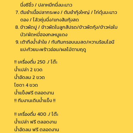
นึ่งซีอิ้ว / ปลาหมึกนึ่งมะนาว
ต้มยำเนื้อปลากระพง / ต้มยำกุ้งใหญ่ / ไก่ตุ๋นมะนาว
ดอง / โล้วซุ่นนึ่ง/แกงส้มกุ้งสด
ข้าวผัดปู / ข้าวผัดในลูกสัปรด/ข้าวผัดกุ้ง/ข้าวห่อใบ
บัว/ผัดหมี่ฮองกงหมูแดง
เต้าทึงน้ำลำใย / ทับทิมกรอบนมสด/หวานร้อนโอนี
แปะก้วยมะพร้าวอ่อน/ผลไม้ตามฤดู
!! เครื่องดื่ม 250 ./ โต๊ะ
น้ำเปล่า 2 ขวด
น้ำอัดลม 2 ขวด
โซดา 4 ขวด
น้ำแข็งฟรี ตลอดงาน
!! ทีมงานเดินน้ำแข็ง !!
!! เครื่องดื่ม 400 ./ โต๊ะ
น้ำเปล่า ฟรี ตลอดงาน
น้ำอัดลม ฟรี ตลอดงาน