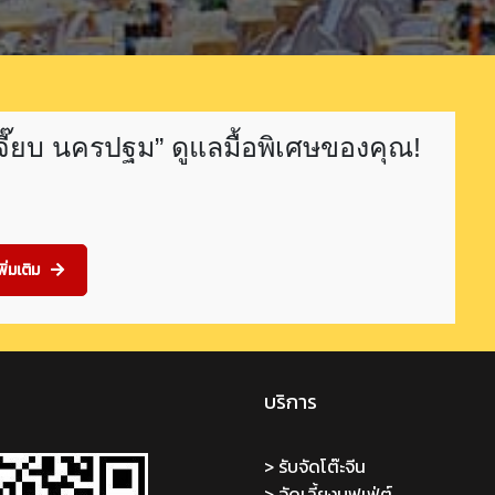
์เจี๊ยบ นครปฐม” ดูแลมื้อพิเศษของคุณ!
พิ่มเติม
บริการ
> รับจัดโต๊ะจีน
> จัดเลี้ยงบุฟเฟ่ต์