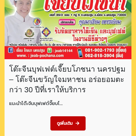
โต๊ะจีนบุฟเฟต์เจี๊ยบโภชนา นครปฐม
– โต๊ะจีนขวัญใจมหาชน อร่อยอมตะ
กว่า 30 ปีที่เราให้บริการ
แนะนำโต๊ะจีนบุฟเฟต์จี๊ยบโ…
ดูเพิ่มเติม