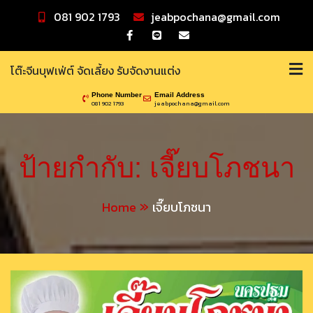
Skip
081 902 1793
jeabpochana@gmail.com
to
content
โต๊ะจีนบุฟเฟ่ต์ จัดเลี้ยง รับจัดงานแต่ง
Phone Number
Email Address
081 902 1793
jeabpochana@gmail.com
ป้ายกำกับ:
เจี๊ยบโภชนา
Home
เจี๊ยบโภชนา