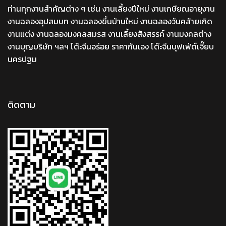
ท่านทุกงานสำคัญต่าง ๆ เช่น งานเลี้ยงปีใหม่ งานเกษียณอายุงาน
งานฉลองอุปสมบท งานฉลองขึ้นบ้านใหม่ งานฉลองวันคล้ายเกิด
งานแต่ง งานฉลองมงคลสมรส งานเลี้ยงสังสรรค์ งานมงคลต่าง
งานบุญบริษัท ฯลฯ โต๊ะจีนอร่อย ราคากันเอง โต๊ะจีนบุฟเฟ่ต์เจี๊ยบ
นครปฐม
ติดตาม